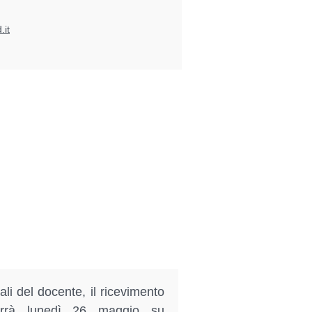
.it
li del docente, il ricevimento
terrà lunedì 26 maggio su