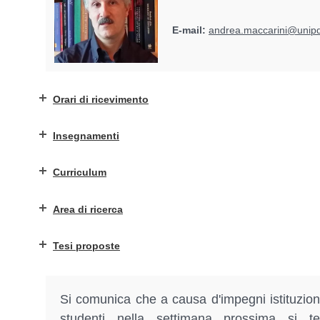
E-mail:
andrea.maccarini@unipd
Orari di ricevimento
Insegnamenti
Curriculum
Area di ricerca
Tesi proposte
Si comunica che a causa d'impegni istituziona
studenti nella settimana prossima si 