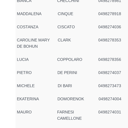
BIANCA
CHECCHINI
0498278981
MADDALENA
CINQUE
0498278918
COSTANZA
CISCATO
0498274036
CAROLINE MARY
CLARK
0498278353
DE BOHUN
LUCIA
COPPOLARO
0498278356
PIETRO
DE PERINI
0498274037
MICHELE
DI BARI
0498273473
EKATERINA
DOMORENOK
0498274004
MAURO
FARNESI
0498274031
CAMELLONE