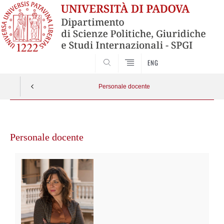
CERCA
ENG
Personale docente
Vai
al
Personale docente
contenuto