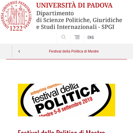
CERCA
ENG
Festival della Politica di Mestre
Vai
al
contenuto
Festival della Politica di Mestre