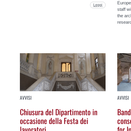
Europe
Leggi
staff w
the arc
researc
AVVISI
AVVISI
Chiusura del Dipartimento in
Band
occasione della Festa dei
cons
lavoratori
for I