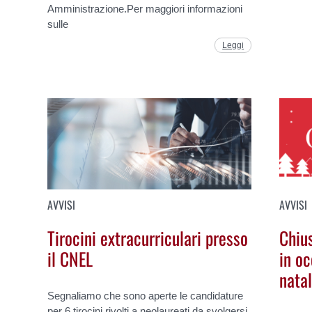
Amministrazione.Per maggiori informazioni
sulle
Leggi
AVVISI
AVVISI
Tirocini extracurriculari presso
Chiu
il CNEL
in oc
natal
Segnaliamo che sono aperte le candidature
per 6 tirocini rivolti a neolaureati da svolgersi