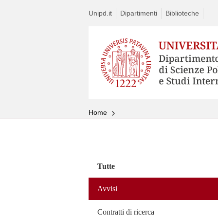
Unipd.it
Dipartimenti
Biblioteche
Home
Vai
al
contenuto
Tutte
Avvisi
Contratti di ricerca