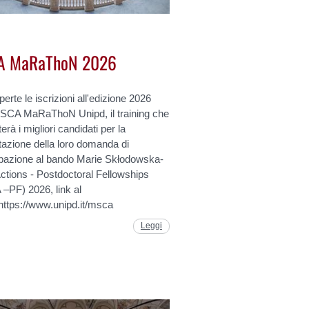
A MaRaThoN 2026
erte le iscrizioni all'edizione 2026
MSCA MaRaThoN Unipd, il training che
erà i migliori candidati per la
azione della loro domanda di
ipazione al bando Marie Skłodowska-
ctions - Postdoctoral Fellowships
–PF) 2026, link al
https://www.unipd.it/msca
Leggi