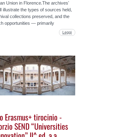
an Union in Florence.The archives'
ill illustrate the types of sources held,
hival collections preserved, and the
h opportunities — primarily
Leggi
o Erasmus+ tirocinio -
orzio SEND “Universities
nnovation” II^ ed. a.a.