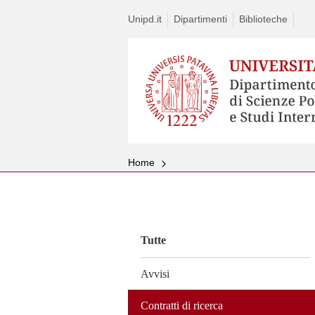
Unipd.it
Dipartimenti
Biblioteche
Home
Vai
al
contenuto
Tutte
Avvisi
Contratti di ricerca