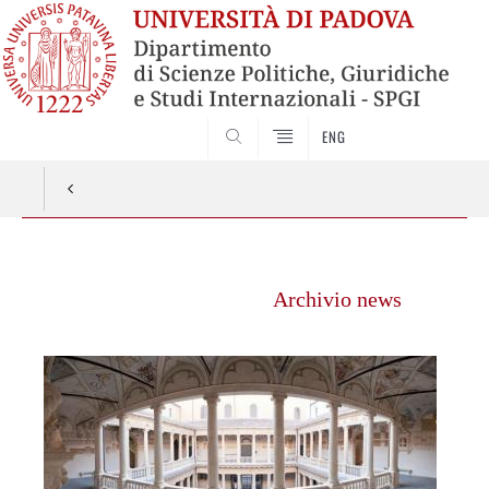
ENG
CERCA
Vai
al
Archivio news
contenuto