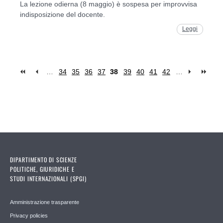
La lezione odierna (8 maggio) è sospesa per improvvisa
indisposizione del docente.
Leggi
…
34
35
36
37
38
39
40
41
42
…
Pages
DIPARTIMENTO DI SCIENZE
POLITICHE, GIURIDICHE E
STUDI INTERNAZIONALI (SPGI)
Amministrazione trasparente
Privacy policies