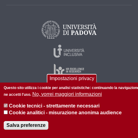
Impostazioni privacy
Questo sito utilizza i cookie per analisi statistiche: continuando la navigazion
No, vorrei maggiori informazioni
ne accetti l'uso.
© 2026 Università di Padova - Tutti i diritti riservati
P.I. 00742430283 C.F. 80006480281
Cookie tecnici - strettamente necessari
Cookie analitici - misurazione anonima audience
Informazioni su questo sito
Salva preferenze