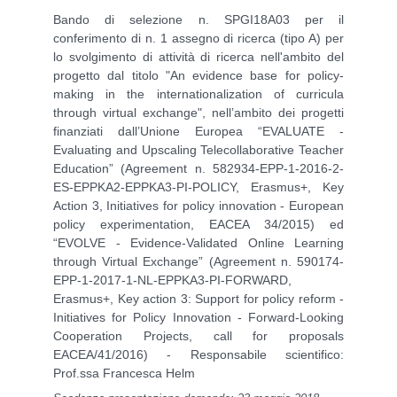
Bando di selezione n. SPGI18A03 per il
conferimento di n. 1 assegno di ricerca (tipo A) per
lo svolgimento di attività di ricerca nell'ambito del
progetto dal titolo "An evidence base for policy-
making in the internationalization of curricula
through virtual exchange",
nell’ambito dei progetti
finanziati dall’Unione Europea “
EVALUATE -
Evaluating and Upscaling Telecollaborative Teacher
Education
” (Agreement n. 582934-EPP-1-2016-2-
ES-EPPKA2-EPPKA3-PI-POLICY, Erasmus+, Key
Action 3, Initiatives for policy innovation - European
policy experimentation, EACEA 34/2015) ed
“
EVOLVE - Evidence-Validated Online Learning
through Virtual Exchange
” (Agreement n. 590174-
EPP-1-2017-1-NL-EPPKA3-PI-FORWARD,
Erasmus+, Key action 3: Support for policy reform -
Initiatives for Policy Innovation - Forward-Looking
Cooperation Projects, call for proposals
EACEA/41/2016)
- Responsabile scientifico:
Prof.ssa Francesca Helm