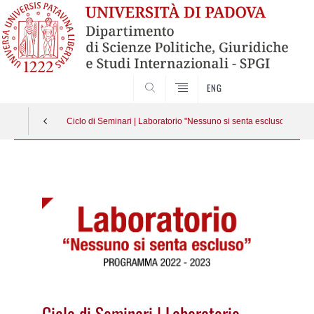
CERCA
ENG
Ciclo di Seminari | Laboratorio "Nessuno si senta escluso"
Vai
al
contenuto
Ciclo di Seminari | Laboratorio