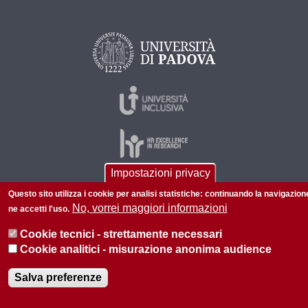
Impostazioni privacy
Questo sito utilizza i cookie per analisi statistiche: continuando la navigazion
© 2026 Università di Padova - Tutti i diritti riservati
No, vorrei maggiori informazioni
ne accetti l'uso.
P.I. 00742430283 C.F. 80006480281
Cookie tecnici - strettamente necessari
Informazioni su questo sito
Cookie analitici - misurazione anonima audience
Salva preferenze