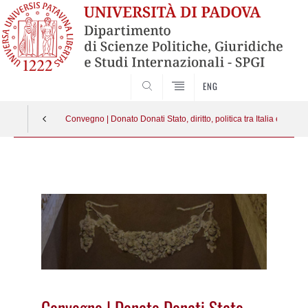
CERCA
ENG
Convegno | Donato Donati Stato, diritto, politica tra Italia ed Eur
Vai
al
contenuto
Convegno | Donato Donati Stato,