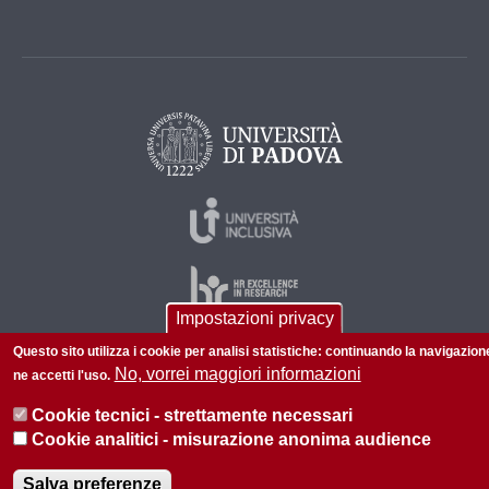
Impostazioni privacy
Questo sito utilizza i cookie per analisi statistiche: continuando la navigazion
No, vorrei maggiori informazioni
ne accetti l'uso.
© 2026 Università di Padova - Tutti i diritti riservati
P.I. 00742430283 C.F. 80006480281
Cookie tecnici - strettamente necessari
Cookie analitici - misurazione anonima audience
Informazioni su questo sito
Salva preferenze