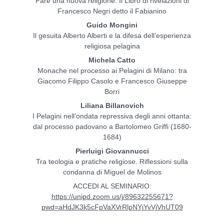
Fare una nuova religione. Il Libro di rivelazioni di
Francesco Negri detto il Fabianino
Guido Mongini
Il gesuita Alberto Alberti e la difesa dell’esperienza
religiosa pelagina
Michela Catto
Monache nel processo ai Pelagini di Milano: tra
Giacomo Filippo Casolo e Francesco Giuseppe
Borri
Liliana Billanovich
I Pelagini nell’ondata repressiva degli anni ottanta:
dal processo padovano a Bartolomeo Griffi (1680-
1684)
Pierluigi Giovannucci
Tra teologia e pratiche religiose. Riflessioni sulla
condanna di Miguel de Molinos
ACCEDI AL SEMINARIO:
https://unipd.zoom.us/j/89632255671?
pwd=aHdJK3k5cFpVaXVrRlpNYjYvVjVhUT09