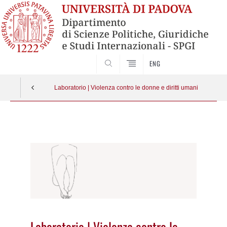
CERCA
ENG
Laboratorio | Violenza contro le donne e diritti umani
Vai
al
contenuto
Laboratorio | Violenza contro le