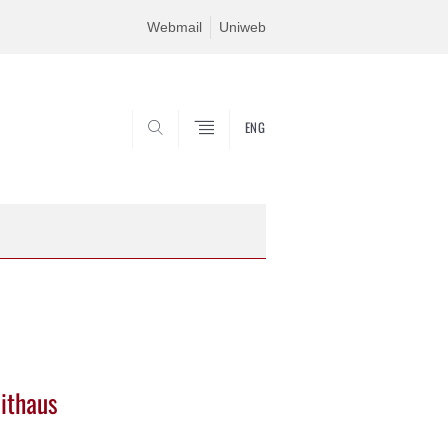
Webmail
Uniweb
ENG
CERCA
eithaus