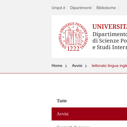
Unipd.it
Dipartimenti
Biblioteche
Home
Avvisi
lettorato lingua ing
Vai
al
contenuto
Tutte
Avvisi