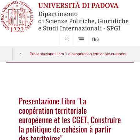
CERCA
ENG
Presentazione Libro "La coopération territoriale européenne et les
Vai
al
contenuto
Presentazione Libro "La
coopération territoriale
européenne et les CGET, Construire
la politique de cohésion à partir
des territoires"