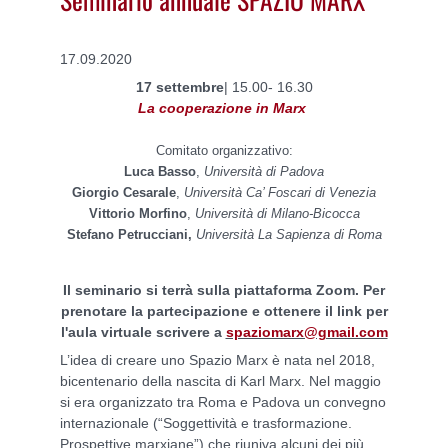
17.09.2020
17 settembre
| 15.00- 16.30
La cooperazione in Marx
Comitato organizzativo:
Luca Basso
,
Università di Padova
Giorgio Cesarale
,
Università Ca’ Foscari di Venezia
Vittorio Morfino
,
Università di Milano-Bicocca
Stefano Petrucciani,
Università La Sapienza di Roma
Il seminario si terrà sulla piattaforma Zoom. Per
prenotare la partecipazione e ottenere il link per
l'aula virtuale scrivere a
spaziomarx@gmail.com
L’idea di creare uno Spazio Marx è nata nel 2018,
bicentenario della nascita di Karl Marx. Nel maggio
si era organizzato tra Roma e Padova un convegno
internazionale (“Soggettività e trasformazione.
Prospettive marxiane”) che riuniva alcuni dei più