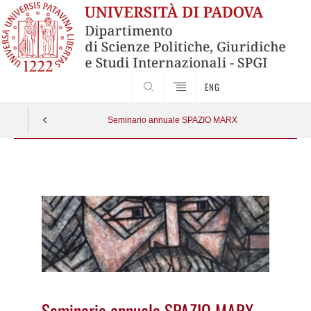
CERCA
ENG
Seminario annuale SPAZIO MARX
Vai
al
contenuto
Seminario annuale SPAZIO MARX