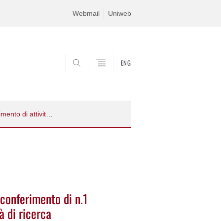
Webmail
Uniweb
ENG
CERCA
Bando di selezione SPGI17A03 per il conferimento di n.1 assegno per lo svolgimento di attività di ricerca
conferimento di n.1
à di ricerca