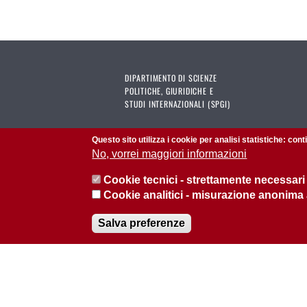
DIPARTIMENTO DI SCIENZE
POLITICHE, GIURIDICHE E
STUDI INTERNAZIONALI (SPGI)
Amministrazione trasparente
Questo sito utilizza i cookie per analisi statistiche: con
No, vorrei maggiori informazioni
Privacy policies
Cookie tecnici - strettamente necessari
Cookie analitici - misurazione anonima
Salva preferenze
© 2026 Università di Padova - Tutti i diritti riservati
P.I. 00742430283 C.F. 80006480281