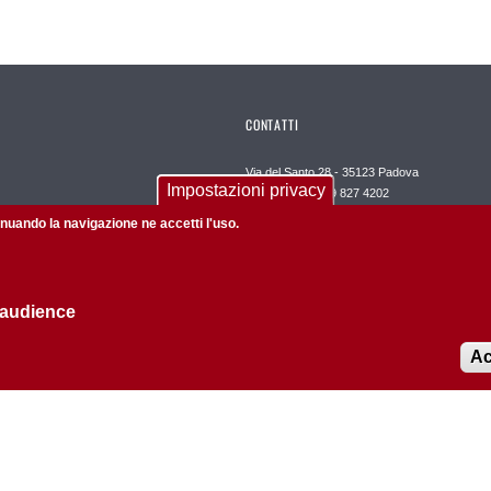
CONTATTI
Via del Santo 28 - 35123 Padova
Impostazioni privacy
Telefono +39 049 827 4202
tinuando la navigazione ne accetti l'uso.
Posta elettronica certificata
dipartimento.spgi@pec.unipd.it
 audience
Ac
Informazioni su questo sito