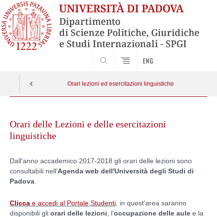
CERCA
ENG
Orari lezioni ed esercitazioni linguistiche
Skip
to
Orari delle Lezioni e delle esercitazioni
content
linguistiche
Dall'anno accademico 2017-2018 gli orari delle lezioni sono
consultabili nell'
Agenda web dell'Università degli Studi di
Padova
.
Clicca
e accedi al Portale Studenti
, in quest'area saranno
disponibili gli
orari delle lezioni
, l'
occupazione delle aule
e la